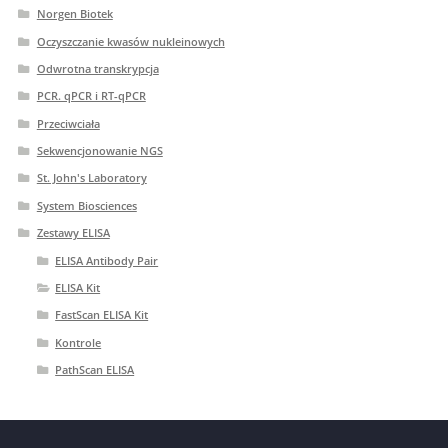
Norgen Biotek
Oczyszczanie kwasów nukleinowych
Odwrotna transkrypcja
PCR. qPCR i RT-qPCR
Przeciwciała
Sekwencjonowanie NGS
St. John's Laboratory
System Biosciences
Zestawy ELISA
ELISA Antibody Pair
ELISA Kit
FastScan ELISA Kit
Kontrole
PathScan ELISA