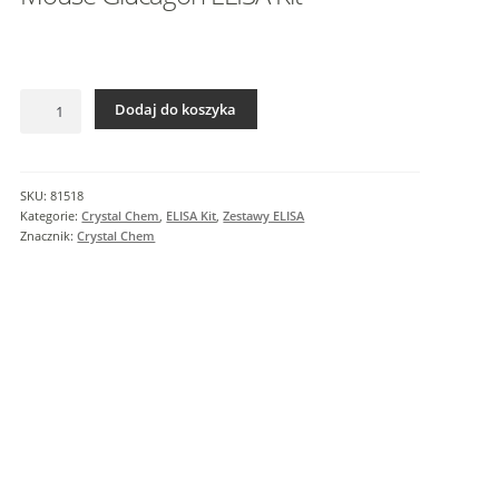
I
n
f
o
ilość
r
Dodaj do koszyka
Mouse
m
Glucagon
a
ELISA
c
Kit
SKU:
81518
j
Kategorie:
Crystal Chem
,
ELISA Kit
,
Zestawy ELISA
e
Znacznik:
Crystal Chem
d
o
d
a
t
k
o
w
e