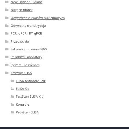
New England Biolabs
Norgen Biotek
Oczyszczanie kwasów nukleinowych
Odwrotna transkrypcja
PCR. qPCR i RT-qPCR
Przeciwciała
Sekwencjonowanie NGS
St. John's Laboratory
System Biosciences
Zestawy ELISA
ELISA Antibody Pair
ELISA Kit
FastScan ELISA Kit
Kontrole
PathScan ELISA