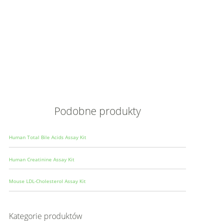
Opis
Wielkoś
Produce
Podobne produkty
Human Total Bile Acids Assay Kit
Human Creatinine Assay Kit
Mouse LDL-Cholesterol Assay Kit
Kategorie produktów