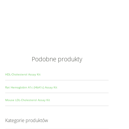
Opis
Wielkoś
Produce
Podobne produkty
HDL-Cholesterol Assay Kit
Rat Hemoglobin A1c (HbA1c) Assay Kit
Mouse LDL-Cholesterol Assay Kit
Kategorie produktów