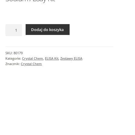
I
n
f
o
ilość
r
Dodaj do koszyka
Sodium
m
Assay
a
Kit
c
SKU:
80179
j
Kategorie:
Crystal Chem
,
ELISA Kit
,
Zestawy ELISA
e
Znacznik:
Crystal Chem
d
o
d
a
t
k
o
w
e