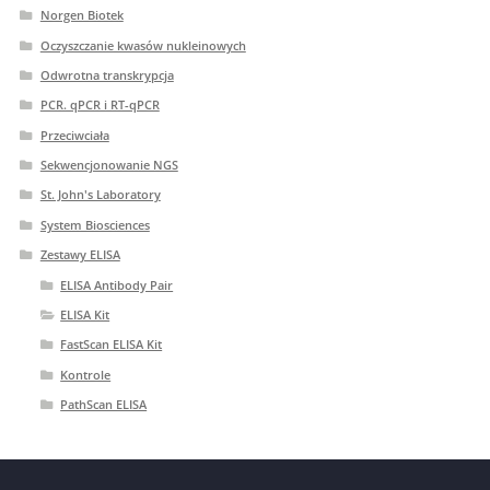
Norgen Biotek
Oczyszczanie kwasów nukleinowych
Odwrotna transkrypcja
PCR. qPCR i RT-qPCR
Przeciwciała
Sekwencjonowanie NGS
St. John's Laboratory
System Biosciences
Zestawy ELISA
ELISA Antibody Pair
ELISA Kit
FastScan ELISA Kit
Kontrole
PathScan ELISA