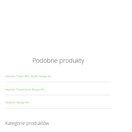
Opis
Wielkoś
Produce
Podobne produkty
Human Total Bile Acids Assay Kit
Human Creatinine Assay Kit
Sodium Assay Kit
Kategorie produktów