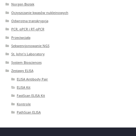
Norgen Biotek
Oczyszczanie kwasów nukleinowych
Odwrotna transkrypcja
PCR. qPCR i RT-qPCR
Przeciwciała
Sekwencjonowanie NGS
St. John's Laboratory
System Biosciences
Zestawy ELISA
ELISA Antibody Pair
ELISA Kit
FastScan ELISA Kit
Kontrole
PathScan ELISA