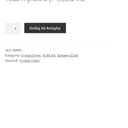
I
n
f
o
ilość
r
Dodaj do koszyka
Total
m
Thyroxine
a
(T4)
c
ELISA
SKU:
80983
j
Kit
Kategorie:
Crystal Chem
,
ELISA Kit
,
Zestawy ELISA
e
Znacznik:
Crystal Chem
d
o
d
a
t
k
o
w
e