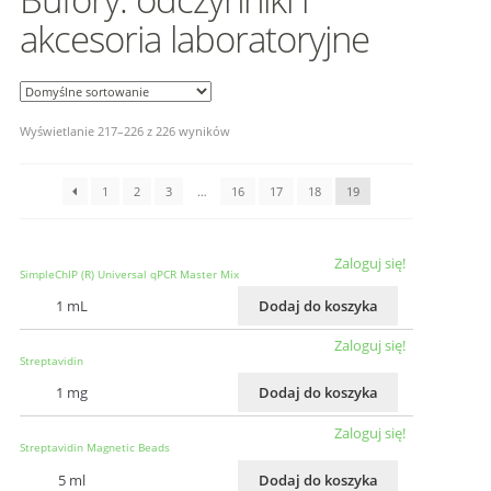
akcesoria laboratoryjne
Wyświetlanie 217–226 z 226 wyników
1
2
3
…
16
17
18
19
Zaloguj się!
SimpleChIP (R) Universal qPCR Master Mix
1 mL
Dodaj do koszyka
Zaloguj się!
Streptavidin
1 mg
Dodaj do koszyka
Zaloguj się!
Streptavidin Magnetic Beads
5 ml
Dodaj do koszyka