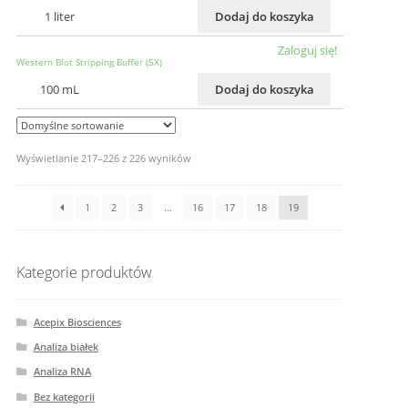
1 liter
Dodaj do koszyka
Zaloguj się!
Western Blot Stripping Buffer (5X)
100 mL
Dodaj do koszyka
Wyświetlanie 217–226 z 226 wyników
1
2
3
…
16
17
18
19
Kategorie produktów
Acepix Biosciences
Analiza białek
Analiza RNA
Bez kategorii