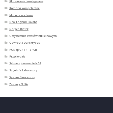
Klonowanie i mutageneza
Komórki kompetentne
Markery wielkości
New England Biolabs
Norgen Biotek
Oczyszczanie kwasów nukleinowych
Odwrotna transkrypcja
PCR. qPCR i RT-qPCR
Przeciwciała
Sekwencjonowanie NGS
St. John's Laboratory
System Biosciences
Zestawy ELISA