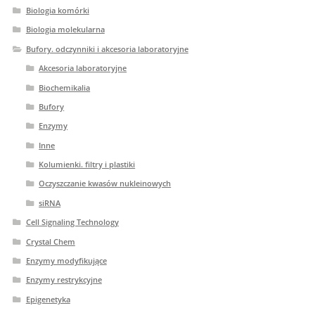
Biologia komórki
Biologia molekularna
Bufory. odczynniki i akcesoria laboratoryjne
Akcesoria laboratoryjne
Biochemikalia
Bufory
Enzymy
Inne
Kolumienki. filtry i plastiki
Oczyszczanie kwasów nukleinowych
siRNA
Cell Signaling Technology
Crystal Chem
Enzymy modyfikujące
Enzymy restrykcyjne
Epigenetyka