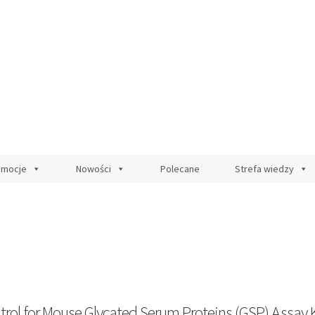
omocje
Nowości
Polecane
Strefa wiedzy
trol for Mouse Glycated Serum Proteins (GSP) Assay K