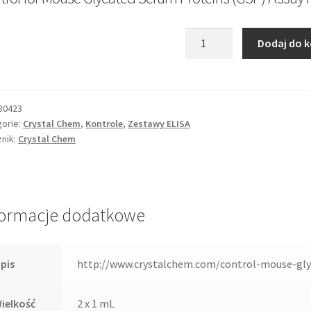
ilość
Dodaj do 
Control
for
Mouse
Glycated
80423
Serum
orie:
Crystal Chem
,
Kontrole
,
Zestawy ELISA
nik:
Crystal Chem
Proteins
(GSP)
Assay
Kit
formacje dodatkowe
pis
http://www.crystalchem.com/control-mouse-gly
ielkość
2 x 1 mL