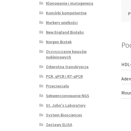
Klonowanie i mutageneza
Komórki kompetentne
P
Markery wielkości
New England Biolabs
Norgen Biotek
Po
Oczyszczanie kwasów
nukleinowych
HDL-
Odwrotna transkrypcja
PCR. qPCR i RT-qPCR
Aden
Przeciwciała
Mous
Sekwencjonowanie NGS
St. John's Laboratory
System Biosciences
Zestawy ELISA