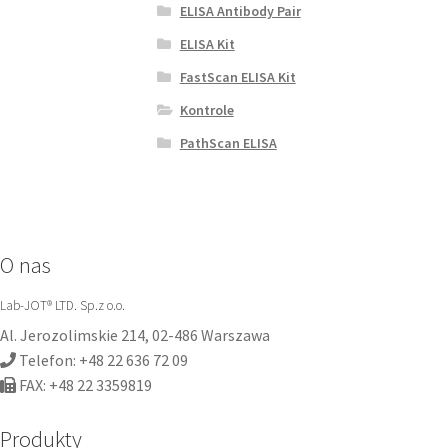
ELISA Antibody Pair
ELISA Kit
FastScan ELISA Kit
Kontrole
PathScan ELISA
O nas
Lab-JOT® LTD. Sp.z o.o.
Al. Jerozolimskie 214, 02-486 Warszawa
Telefon: +48 22 636 72 09
FAX: +48 22 3359819
Produkty