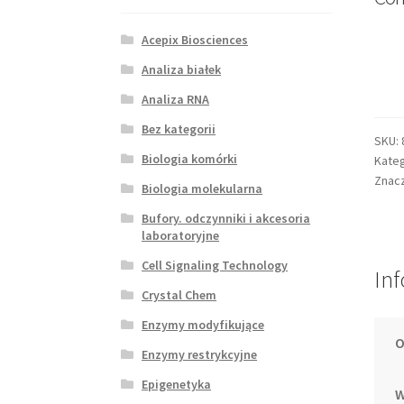
Acepix Biosciences
Analiza białek
Analiza RNA
Bez kategorii
SKU:
Biologia komórki
Kateg
Znacz
Biologia molekularna
Bufory. odczynniki i akcesoria
laboratoryjne
Cell Signaling Technology
In
Crystal Chem
Enzymy modyfikujące
O
Enzymy restrykcyjne
Epigenetyka
W