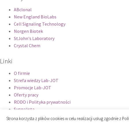
ABclonal
New England BioLabs
Cell Signaling Technology
Norgen Biotek
StJohn's Laboratory
Crystal Chem
Linki
O firmie
Strefa wiedzy Lab-JOT
Promocje Lab-JOT
Oferty pracy
RODO i Polityka prywatności
Sygnalista
Kontakt
Strona korzysta z plików cookies w celu realizacji usług zgodnie z P