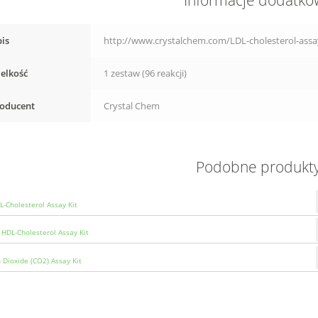
Informacje dodatk
is
http://www.crystalchem.com/LDL-cholesterol-assay
elkość
1 zestaw (96 reakcji)
oducent
Crystal Chem
Podobne produkt
L-Cholesterol Assay Kit
HDL-Cholesterol Assay Kit
 Dioxide (CO2) Assay Kit