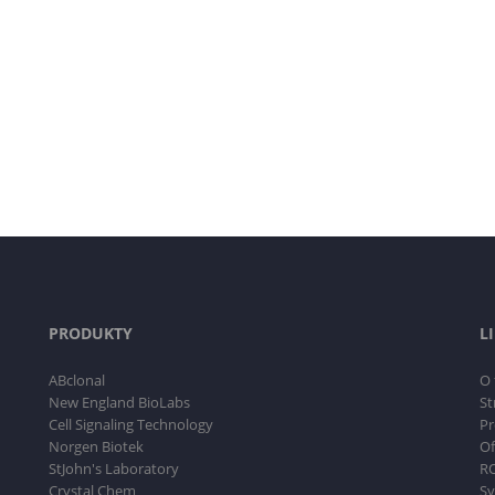
PRODUKTY
L
ABclonal
O 
New England BioLabs
St
Cell Signaling Technology
Pr
Norgen Biotek
Of
StJohn's Laboratory
RO
Crystal Chem
Sy