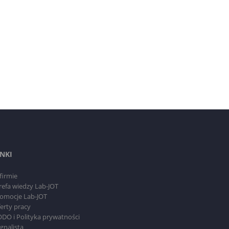
INKI
firmie
refa wiedzy Lab-JOT
omocje Lab-JOT
erty pracy
DO i Polityka prywatności
gnalista