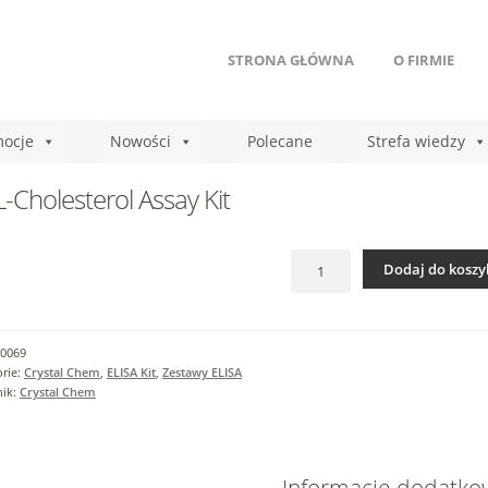
STRONA GŁÓWNA
O FIRMIE
ocje
Nowości
Polecane
Strefa wiedzy
-Cholesterol Assay Kit
ilość
Dodaj do koszy
LDL-
Cholesterol
Assay
Kit
0069
rie:
Crystal Chem
,
ELISA Kit
,
Zestawy ELISA
nik:
Crystal Chem