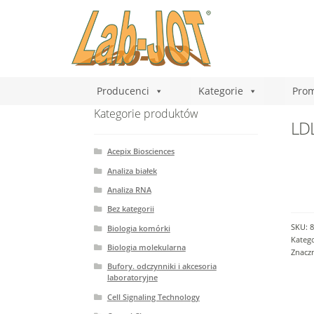
Producenci
Kategorie
Prom
Kategorie produktów
LDL
Acepix Biosciences
Analiza białek
Analiza RNA
Bez kategorii
SKU:
8
Biologia komórki
Katego
Biologia molekularna
Znacz
Bufory. odczynniki i akcesoria
laboratoryjne
Cell Signaling Technology