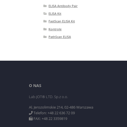
ELISA Antibody Pair
ELISA Kit
FastScan ELISA Kit
Kontrole
PathScan ELISA
O NAS
Lab-JOT® LTD. Sp.z o.o.
Al. Jerozolimskie 214, 02-486 Warszawa
Telefon: +48 22 636 72 09
FAX: +48 22 3359819