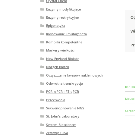
Crystal Chem
Enzymy modyfikujące
Op
Enzymy restrykcyjne
Epigenetyka
Wi
Klonowanie i mutageneza
Komórki kompetentne
Pr
Markery wielkości
New England Biolabs
Norgen Biotek
Oczyszczanie kwasów nukleinowych
Odwrotna transkrypcja
Rat HD
PCR. qPCR i RT-qPCR
Mouse 
Przeciwciała
Sekwencjonowanie NGS
Carbon
St. John's Laboratory
System Biosciences
Zestawy ELISA