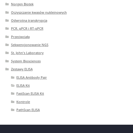
Norgen Biotek
Oczyszczanie kwasów nukleinowych
Odwrotna transkrypcja
PCR. qPCR i RT-qPCR
Przeciwciała
Sekwencjonowanie NGS
St. John's Laboratory
System Biosciences
Zestawy ELISA
ELISA Antibody Pair
ELISA Kit
FastScan ELISA Kit
Kontrole
PathScan ELISA