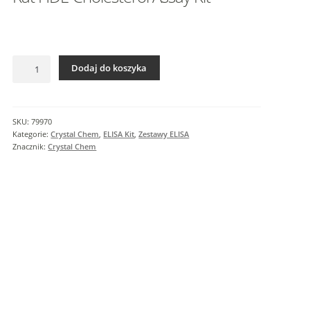
I
n
f
o
ilość
r
Dodaj do koszyka
Rat
m
HDL-
a
Cholesterol
c
Assay
SKU:
79970
j
Kit
Kategorie:
Crystal Chem
,
ELISA Kit
,
Zestawy ELISA
e
Znacznik:
Crystal Chem
d
o
d
a
t
k
o
w
e