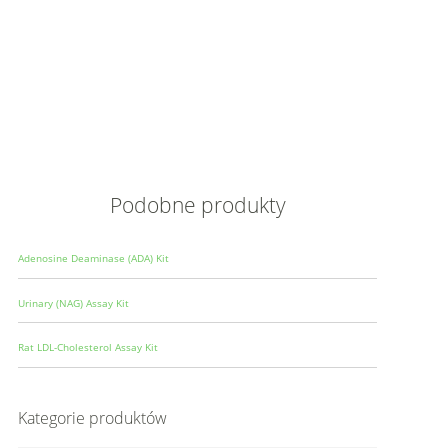
Opis
Wielkoś
Produce
Podobne produkty
Adenosine Deaminase (ADA) Kit
Urinary (NAG) Assay Kit
Rat LDL-Cholesterol Assay Kit
Kategorie produktów