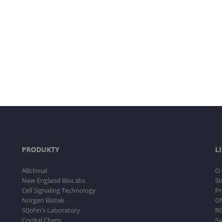
PRODUKTY
L
ABclonal
O 
New England BioLabs
St
Cell Signaling Technology
Pr
Norgen Biotek
Of
StJohn's Laboratory
RO
Crystal Chem
Sy