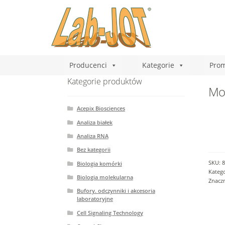
Producenci
Kategorie
Prom
Kategorie produktów
Mou
Acepix Biosciences
Analiza białek
Analiza RNA
Bez kategorii
SKU:
8
Biologia komórki
Katego
Biologia molekularna
Znacz
Bufory. odczynniki i akcesoria
laboratoryjne
Cell Signaling Technology