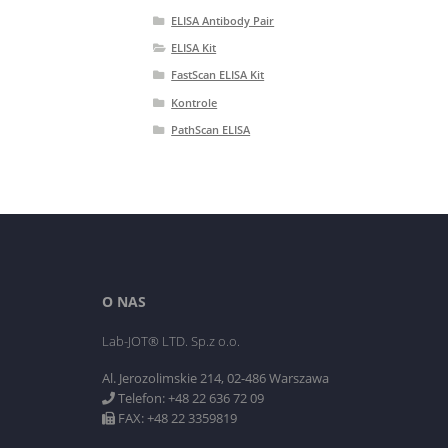
ELISA Antibody Pair
ELISA Kit
FastScan ELISA Kit
Kontrole
PathScan ELISA
O NAS
Lab-JOT® LTD. Sp.z o.o.
Al. Jerozolimskie 214, 02-486 Warszawa
Telefon: +48 22 636 72 09
FAX: +48 22 3359819