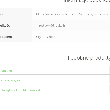
Informacje dodatk
is
http://www.crystalchem.com/mouse-glucose-assay
elkość
1 zestaw (96 reakcji)
oducent
Crystal Chem
Podobne produkt
 Assay Kit
eatinine Assay Kit
Hemoglobin A1c (HbA1c) Assay Kit