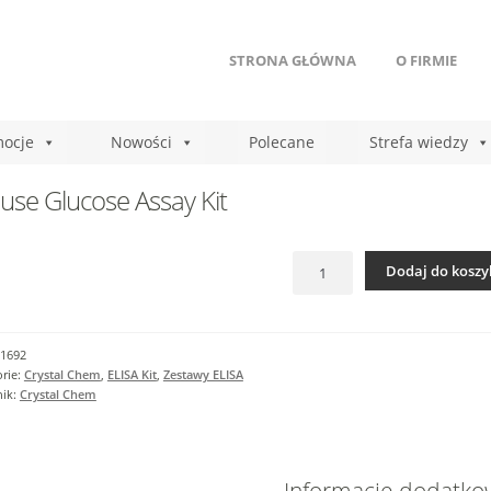
STRONA GŁÓWNA
O FIRMIE
ocje
Nowości
Polecane
Strefa wiedzy
se Glucose Assay Kit
ilość
Dodaj do koszy
Mouse
Glucose
Assay
Kit
1692
rie:
Crystal Chem
,
ELISA Kit
,
Zestawy ELISA
nik:
Crystal Chem