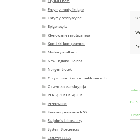
Crystal Chem
Enzymy modyfikujące
Op
Enzymy restrykcyjne
Epigenetyka
Wi
Klonowanie i mutageneza
Komórki kompetentne
Pr
Markery wielkości
New England Biolabs
Norgen Biotek
Oczyszczanie kwasów nukleinowych
Odwrotna transkrypcja
Sodium
PCR. qPCR i RT-qPCR
Rat Cr
Przeciwciała
Sekwencjonowanie NGS
Human 
St. John's Laboratory
System Biosciences
Zestawy ELISA