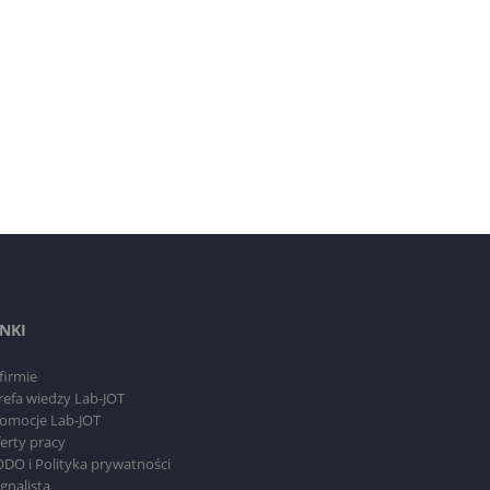
INKI
firmie
refa wiedzy Lab-JOT
omocje Lab-JOT
erty pracy
DO i Polityka prywatności
gnalista