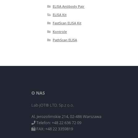
ELISA Antibody Pair
ELISA Kit
FastScan ELISA Kit
Kontrole
PathScan ELISA
O NAS
Lab-JOT® LTD. Sp.z o.o.
Al. Jerozolimskie 214, 02-486 Warszawa
Telefon: +48 22 636 72 09
FAX: +48 22 3359819