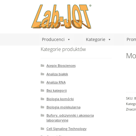
Producenci
Kategorie
Prom
Kategorie produktów
Mou
Acepix Biosciences
Analiza białek
Analiza RNA
Bez kategorii
SKU:
8
Biologia komórki
Katego
Biologia molekularna
Znacz
Bufory. odczynniki i akcesoria
laboratoryjne
Cell Signaling Technology