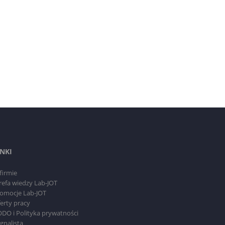
INKI
firmie
refa wiedzy Lab-JOT
omocje Lab-JOT
erty pracy
DO i Polityka prywatności
gnalista