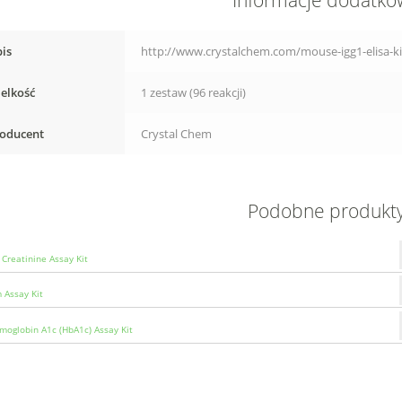
Informacje dodatk
is
http://www.crystalchem.com/mouse-igg1-elisa-ki
elkość
1 zestaw (96 reakcji)
oducent
Crystal Chem
Podobne produkt
Creatinine Assay Kit
 Assay Kit
moglobin A1c (HbA1c) Assay Kit