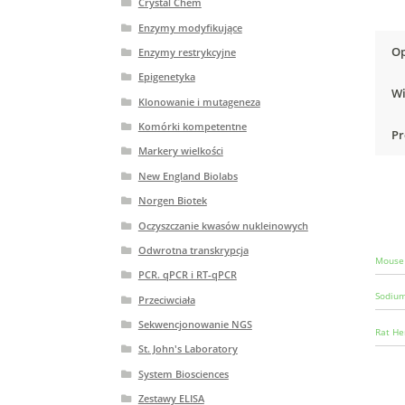
Crystal Chem
Enzymy modyfikujące
Op
Enzymy restrykcyjne
Epigenetyka
Wi
Klonowanie i mutageneza
Komórki kompetentne
Pr
Markery wielkości
New England Biolabs
Norgen Biotek
Oczyszczanie kwasów nukleinowych
Odwrotna transkrypcja
Mouse 
PCR. qPCR i RT-qPCR
Sodium
Przeciwciała
Sekwencjonowanie NGS
Rat He
St. John's Laboratory
System Biosciences
Zestawy ELISA