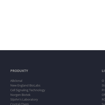
PRODUKTY
L
ABclonal
O 
New England BioLabs
St
Cell Signaling Technology
Pr
Norgen Biotek
Of
StJohn's Laboratory
RO
Crystal Chem
Sy