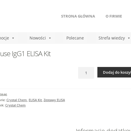
STRONA GŁÓWNA
O FIRMIE
ocje
Nowości
Polecane
Strefa wiedzy
se IgG1 ELISA Kit
ilość
Dodaj do koszy
Mouse
IgG1
ELISA
Kit
0646
rie:
Crystal Chem
,
ELISA Kit
,
Zestawy ELISA
nik:
Crystal Chem