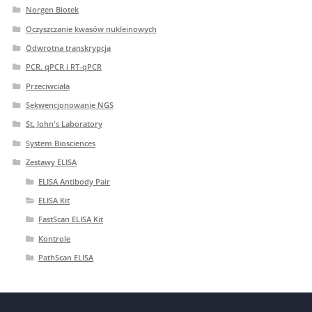
Norgen Biotek
Oczyszczanie kwasów nukleinowych
Odwrotna transkrypcja
PCR. qPCR i RT-qPCR
Przeciwciała
Sekwencjonowanie NGS
St. John's Laboratory
System Biosciences
Zestawy ELISA
ELISA Antibody Pair
ELISA Kit
FastScan ELISA Kit
Kontrole
PathScan ELISA