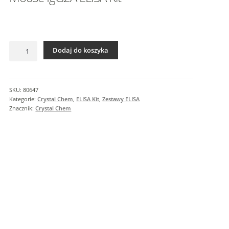
I
n
f
o
ilość
r
Dodaj do koszyka
Mouse
m
IgG2A
a
ELISA
c
Kit
SKU:
80647
j
Kategorie:
Crystal Chem
,
ELISA Kit
,
Zestawy ELISA
e
Znacznik:
Crystal Chem
d
o
d
a
t
k
o
w
e