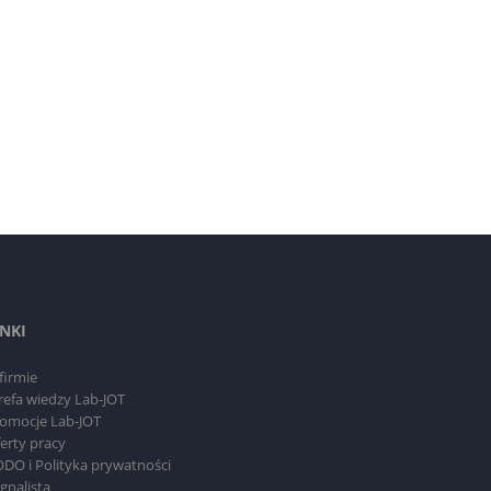
INKI
firmie
refa wiedzy Lab-JOT
omocje Lab-JOT
erty pracy
DO i Polityka prywatności
gnalista