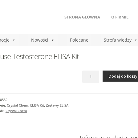
STRONA GŁÓWNA
O FIRMIE
ocje
Nowości
Polecane
Strefa wiedzy
se Testosterone ELISA Kit
ilość
Dodaj do koszy
Mouse
Testosterone
ELISA
Kit
0552
rie:
Crystal Chem
,
ELISA Kit
,
Zestawy ELISA
nik:
Crystal Chem