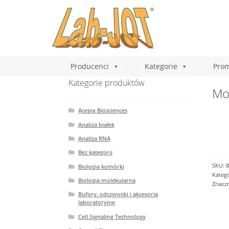
Producenci
Kategorie
Prom
Kategorie produktów
Mou
Acepix Biosciences
Analiza białek
Analiza RNA
Bez kategorii
SKU:
8
Biologia komórki
Katego
Biologia molekularna
Znacz
Bufory. odczynniki i akcesoria
laboratoryjne
Cell Signaling Technology