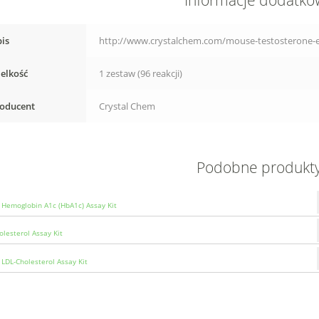
Informacje dodatk
is
http://www.crystalchem.com/mouse-testosterone-el
elkość
1 zestaw (96 reakcji)
oducent
Crystal Chem
Podobne produkt
Hemoglobin A1c (HbA1c) Assay Kit
olesterol Assay Kit
LDL-Cholesterol Assay Kit