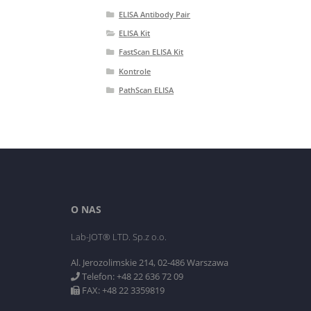
ELISA Antibody Pair
ELISA Kit
FastScan ELISA Kit
Kontrole
PathScan ELISA
O NAS
Lab-JOT® LTD. Sp.z o.o.
Al. Jerozolimskie 214, 02-486 Warszawa
Telefon: +48 22 636 72 09
FAX: +48 22 3359819