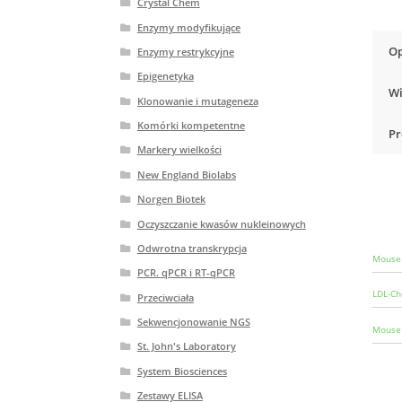
Crystal Chem
Enzymy modyfikujące
Op
Enzymy restrykcyjne
Epigenetyka
Wi
Klonowanie i mutageneza
Komórki kompetentne
Pr
Markery wielkości
New England Biolabs
Norgen Biotek
Oczyszczanie kwasów nukleinowych
Odwrotna transkrypcja
Mouse 
PCR. qPCR i RT-qPCR
LDL-Ch
Przeciwciała
Sekwencjonowanie NGS
Mouse 
St. John's Laboratory
System Biosciences
Zestawy ELISA