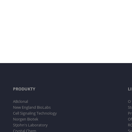
PRODUKTY
L
ABclonal
O 
New England BioLabs
St
Cell Signaling Technology
Pr
Norgen Biotek
Of
StJohn's Laboratory
RO
Crystal Chem
Sy