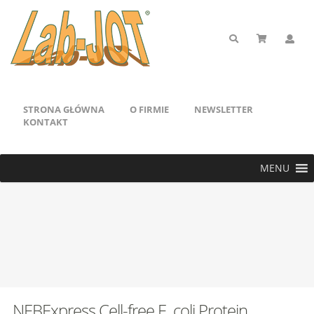
STRONA GŁÓWNA
O FIRMIE
NEWSLETTER
KONTAKT
MENU
NEBExpress Cell-free E. coli Protein