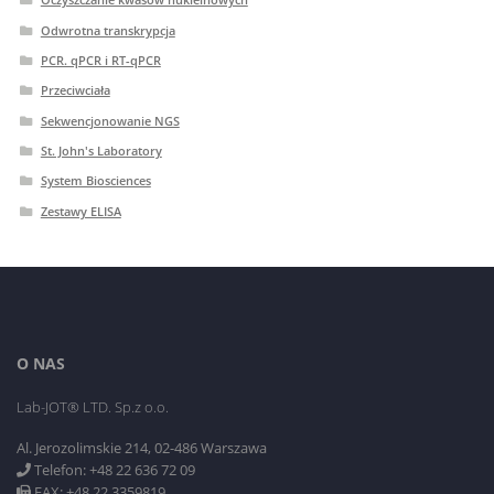
Odwrotna transkrypcja
PCR. qPCR i RT-qPCR
Przeciwciała
Sekwencjonowanie NGS
St. John's Laboratory
System Biosciences
Zestawy ELISA
O NAS
Lab-JOT® LTD. Sp.z o.o.
Al. Jerozolimskie 214, 02-486 Warszawa
Telefon: +48 22 636 72 09
FAX: +48 22 3359819