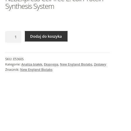
I
Synthesis System
n
f
o
r
ilość
m
Dodaj do koszyka
NEBExpress
a
Cell-
c
free
j
E.
SKU:
E5360S
e
coli
Kategorie:
Analiza białek
,
Ekspresja
,
New England Biolabs
,
Zestawy
d
Protein
Znacznik:
New England Biolabs
o
Synthesis
System
d
a
t
k
o
w
e