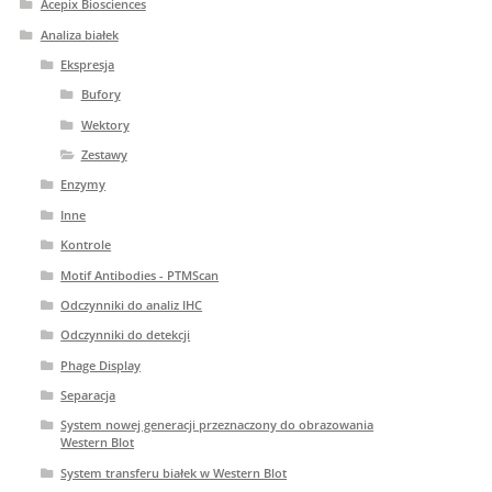
Acepix Biosciences
Analiza białek
Ekspresja
Bufory
Wektory
Zestawy
Enzymy
Inne
Kontrole
Motif Antibodies - PTMScan
Odczynniki do analiz IHC
Odczynniki do detekcji
Phage Display
Separacja
System nowej generacji przeznaczony do obrazowania
Western Blot
System transferu białek w Western Blot