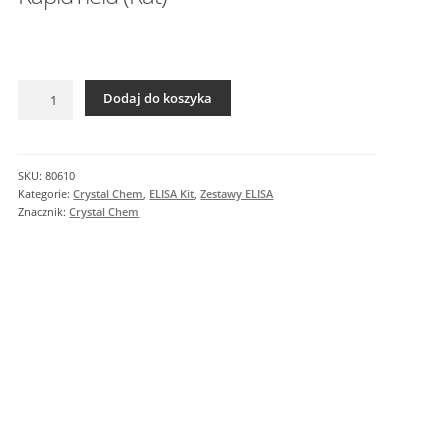
I
n
f
o
ilość
r
Dodaj do koszyka
RapidYield
m
(Rat)
a
c
SKU:
80610
j
Kategorie:
Crystal Chem
,
ELISA Kit
,
Zestawy ELISA
e
Znacznik:
Crystal Chem
d
o
d
a
t
k
o
w
e