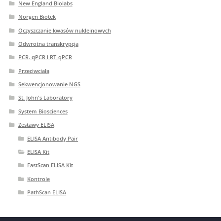
New England Biolabs
Norgen Biotek
Oczyszczanie kwasów nukleinowych
Odwrotna transkrypcja
PCR. qPCR i RT-qPCR
Przeciwciała
Sekwencjonowanie NGS
St. John's Laboratory
System Biosciences
Zestawy ELISA
ELISA Antibody Pair
ELISA Kit
FastScan ELISA Kit
Kontrole
PathScan ELISA