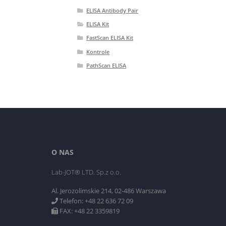
ELISA Antibody Pair
ELISA Kit
FastScan ELISA Kit
Kontrole
PathScan ELISA
O NAS
Lab-JOT® LTD. Sp.z o.o.
Al. Jerozolimskie 214, 02-486 Warszawa
Telefon: +48 22 636 72 09
FAX: +48 22 3359819