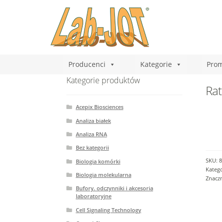
Producenci
Kategorie
Prom
Kategorie produktów
Rat
Acepix Biosciences
Analiza białek
Analiza RNA
Bez kategorii
SKU:
8
Biologia komórki
Katego
Biologia molekularna
Znacz
Bufory. odczynniki i akcesoria
laboratoryjne
Cell Signaling Technology