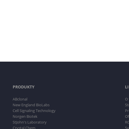
PRODUKTY
L
ABclonal
O 
New England BioLabs
St
Cell Signaling Technology
Pr
Norgen Biotek
Of
StJohn's Laboratory
RO
Crystal Chem
Sy