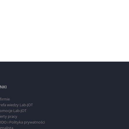
INKI
firmie
refa wiedzy Lab-JOT
omocje Lab-JOT
erty pracy
DO i Polityka prywatności
gnalista