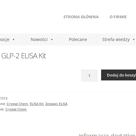
STRONA GŁÓWNA
O FIRMIE
ocje
Nowości
Polecane
Strefa wiedzy
 GLP-2 ELISA Kit
ilość
Dodaj do koszy
Rat
GLP-
2
ELISA
1513
Kit
rie:
Crystal Chem
,
ELISA Kit
,
Zestawy ELISA
nik:
Crystal Chem