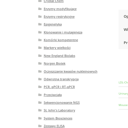
Crystal Chem
Enzymy modyfikujące
Op
Enzymy restrykcyjne
Epigenetyka
Wi
Klonowanie i mutageneza
Komórki kompetentne
Pr
Markery wielkości
New England Biolabs
Norgen Biotek
Oczyszczanie kwasów nukleinowych
Odwrotna transkrypcja
LDL-Ch
PCR. qPCR i RT-qPCR
Urinar
Przeciwciała
Sekwencjonowanie NGS
Mouse 
St. John's Laboratory
System Biosciences
Zestawy ELISA