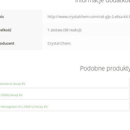
Informacje dodatk
is
http://www.crystalchem.com/rat-glp-2-elisa-kit
elkość
1 zestaw (96 reakcji)
oducent
Crystal Chem
Podobne produkt
olesterol Assay Kit
y (NAG) Assay Kit
Hemoglobin A1c (HbA1c) Assay Kit