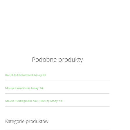
Opis
Wielkoś
Produce
Podobne produkty
Rat HDL-Cholesterol Assay Kit
Mouse Creatinine Assay Kit
Mouse Hemoglobin A1c (HbA1c) Assay Kit
Kategorie produktów