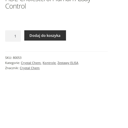
I
Control
n
f
o
r
ilość
m
Dodaj do koszyka
HDL-
a
Cholesterol
c
Human
j
Assay
SKU:
80053
e
Control
Kategorie:
Crystal Chem
,
Kontrole
,
Zestawy ELISA
d
Znacznik:
Crystal Chem
o
d
a
t
k
o
w
e