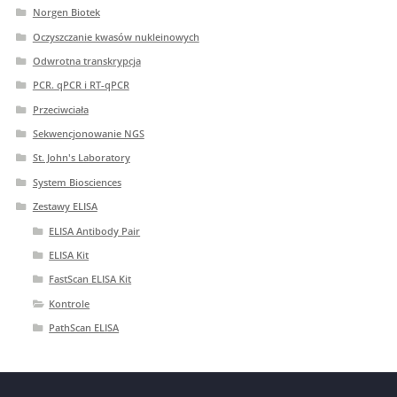
Norgen Biotek
Oczyszczanie kwasów nukleinowych
Odwrotna transkrypcja
PCR. qPCR i RT-qPCR
Przeciwciała
Sekwencjonowanie NGS
St. John's Laboratory
System Biosciences
Zestawy ELISA
ELISA Antibody Pair
ELISA Kit
FastScan ELISA Kit
Kontrole
PathScan ELISA